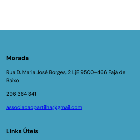
Morada
Rua D. Maria José Borges, 2 LjE 9500–466 Fajã de
Baixo
296 384 341
associacaopartilha@gmail.com
Links Úteis