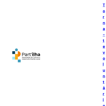
Saltar
T
para
o
o
r
conteúdo
n
a
-
t
e
v
o
l
u
n
t
á
r
i
o